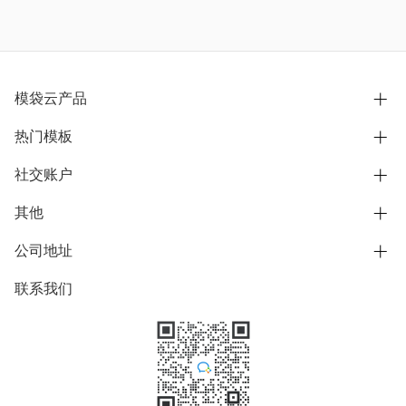
模袋云产品
热门模板
别墅设计营销
模型协同展示分享
社交账户
欧式别墅
BIM可视化开发
中式别墅
其他
B站
文章专栏
其他别墅
抖音
公司地址
用户服务协议
别墅社区
美式别墅
微信公众号
隐私政策
联系我们
上海市浦东新区东方路1215-1217号
别墅模板
日式别墅
陆家嘴软件园11号B楼3层
知乎
举报
学习中心
关于我们
素材库