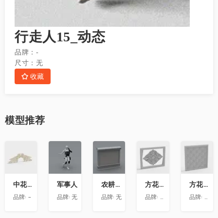
行走人15_动态
品牌：
-
尺寸：
无
收藏
模型
推荐
收
收
收
收
收
藏
藏
藏
藏
藏
中花-12
军事人
农耕文化墙
方花-020
方花-055
品牌:
-
品牌:
无
品牌:
无
品牌:
精品材质
品牌:
精品