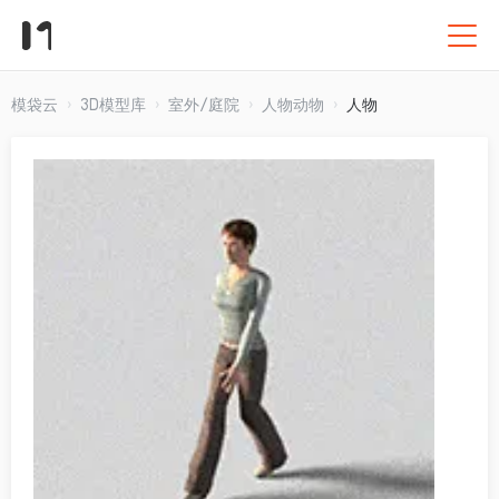
模袋云
3D模型库
室外/庭院
人物动物
人物