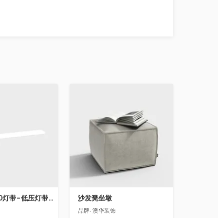
收藏
飞利浦LS160灯带-低压灯带-100mm
沙发凳坐墩
品牌:
澳华装饰