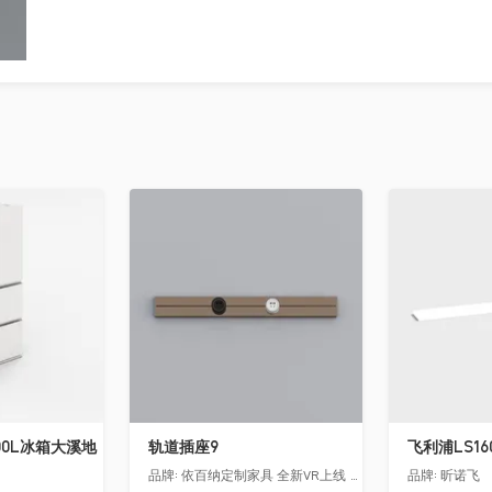
收藏
收藏
00L冰箱大溪地
轨道插座9
品牌:
依百纳定制家具 全新VR上线 让您提前遇见你未来的家！
品牌:
昕诺飞