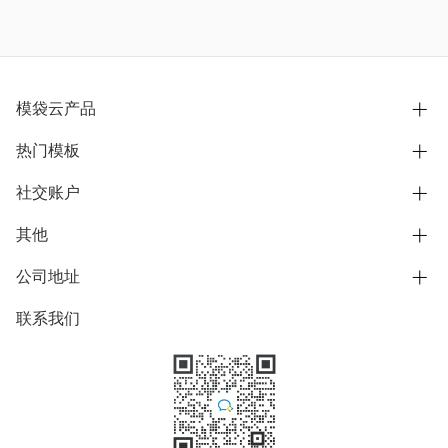
模袋云产品
热门模板
别墅设计营销
模型协同展示分享
社交账户
欧式别墅
BIM可视化开发
中式别墅
其他
B站
文章专栏
其他别墅
抖音
公司地址
用户服务协议
别墅社区
美式别墅
微信公众号
隐私政策
联系我们
上海市浦东新区东方路1215-1217号
别墅模板
日式别墅
陆家嘴软件园11号B楼3层
知乎
举报
学习中心
关于我们
素材库