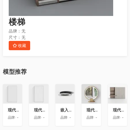
楼梯
品牌：
无
尺寸：
无
收藏
模型
推荐
收
收
收
收
收
藏
藏
藏
藏
藏
现代玻璃隔断
现代玻璃隔断
嵌入式迷你小射灯
现代圆形桌面智能化妆镜
现代极简免拉手衣柜带书桌
品牌:
-
品牌:
-
品牌:
-
品牌:
-
品牌:
-