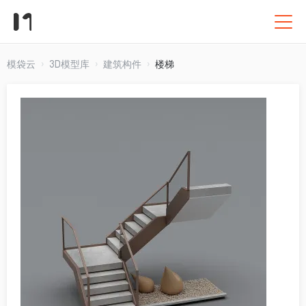
模袋云
3D模型库
建筑构件
楼梯