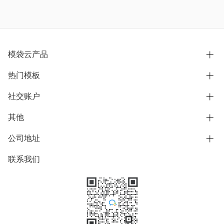
模袋云产品
热门模板
别墅设计营销
模型协同展示分享
社交账户
欧式别墅
BIM可视化开发
中式别墅
其他
B站
文章专栏
其他别墅
抖音
公司地址
用户服务协议
别墅社区
美式别墅
微信公众号
隐私政策
联系我们
上海市浦东新区东方路1215-1217号
别墅模板
日式别墅
陆家嘴软件园11号B楼3层
知乎
举报
学习中心
关于我们
素材库