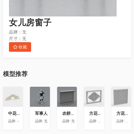
女儿房窗子
品牌：
无
尺寸：
无
收藏
模型
推荐
收
收
收
收
收
藏
藏
藏
藏
藏
中花-12
军事人
农耕文化墙
方花-020
方花-055
品牌:
-
品牌:
无
品牌:
无
品牌:
精品材质
品牌:
精品