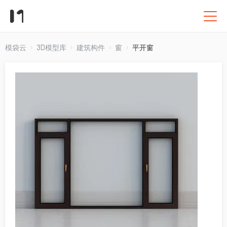
模袋云
3D模型库
建筑构件
窗
平开窗