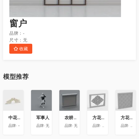
窗户
品牌：
-
尺寸：
无
收藏
模型
推荐
收
收
收
收
收
藏
藏
藏
藏
藏
中花-12
军事人
农耕文化墙
方花-020
方花-055
品牌:
-
品牌:
无
品牌:
无
品牌:
精品材质
品牌:
精品