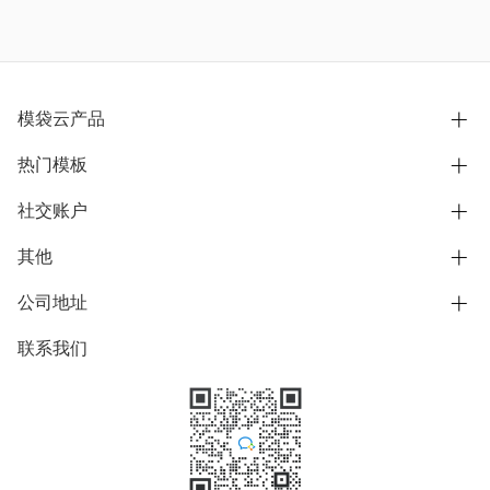
模袋云产品
热门模板
别墅设计营销
模型协同展示分享
社交账户
欧式别墅
BIM可视化开发
中式别墅
其他
B站
文章专栏
其他别墅
抖音
公司地址
用户服务协议
别墅社区
美式别墅
微信公众号
隐私政策
联系我们
上海市浦东新区东方路1215-1217号
别墅模板
日式别墅
陆家嘴软件园11号B楼3层
知乎
举报
学习中心
关于我们
素材库