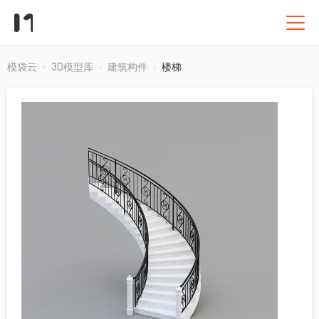
模袋云
3D模型库
建筑构件
楼梯