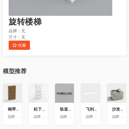
旋转楼梯
品牌：
无
尺寸：
无
收藏
模型
推荐
收
收
收
收
收
藏
藏
藏
藏
藏
钢琴键挂衣架9
松下喜马拉雅 600L冰箱大溪地
轨道插座9
飞利浦LS160灯带-低压灯带-100mm
沙发凳坐墩
品牌:
澳华装饰
品牌:
松下
品牌:
依百纳定制家具 全新VR上线 让您提前
品牌:
昕诺飞
品牌:
澳华