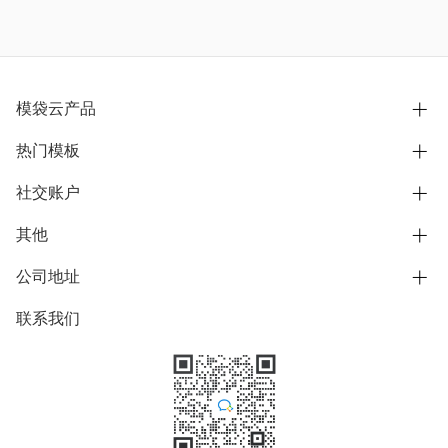
模袋云产品
热门模板
别墅设计营销
模型协同展示分享
社交账户
欧式别墅
BIM可视化开发
中式别墅
其他
B站
文章专栏
其他别墅
抖音
公司地址
用户服务协议
别墅社区
美式别墅
微信公众号
隐私政策
联系我们
上海市浦东新区东方路1215-1217号
别墅模板
日式别墅
陆家嘴软件园11号B楼3层
知乎
举报
学习中心
关于我们
素材库