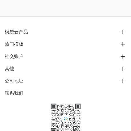
模袋云产品
热门模板
别墅设计营销
模型协同展示分享
社交账户
欧式别墅
BIM可视化开发
中式别墅
其他
B站
文章专栏
其他别墅
抖音
公司地址
用户服务协议
别墅社区
美式别墅
微信公众号
隐私政策
联系我们
上海市浦东新区东方路1215-1217号
别墅模板
日式别墅
陆家嘴软件园11号B楼3层
知乎
举报
学习中心
关于我们
素材库