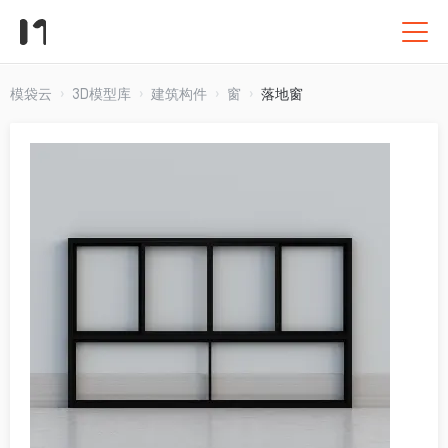
模袋云
3D模型库
建筑构件
窗
落地窗