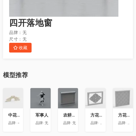
四开落地窗
品牌：
无
尺寸：
无
收藏
模型
推荐
收
收
收
收
收
藏
藏
藏
藏
藏
中花-12
军事人
农耕文化墙
方花-020
方花-055
品牌:
-
品牌:
无
品牌:
无
品牌:
精品材质
品牌:
精品