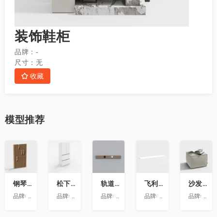
装饰鞋柜
品牌：
-
尺寸：
无
收藏
模型
推荐
收
收
收
收
收
藏
藏
藏
藏
藏
钢琴键挂衣架9
松下喜马拉雅 600L冰箱大溪地
轨道插座9
飞利浦LS160灯带-低压灯带-100mm
沙发凳坐墩
品牌:
澳华装饰
品牌:
松下
品牌:
依百纳定制家具 全新VR上线 让您提前
品牌:
昕诺飞
品牌:
澳华