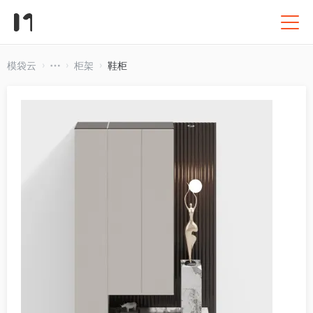
模袋云
柜架
鞋柜