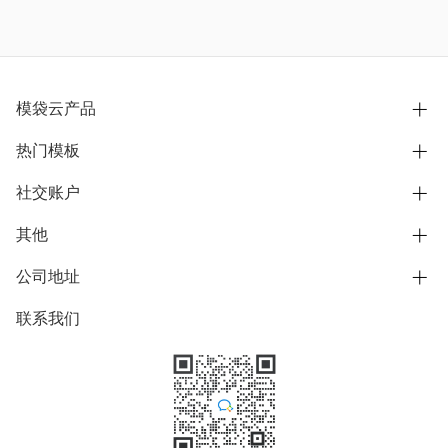
模袋云产品
热门模板
别墅设计营销
模型协同展示分享
社交账户
欧式别墅
BIM可视化开发
中式别墅
其他
B站
文章专栏
其他别墅
抖音
公司地址
用户服务协议
别墅社区
美式别墅
微信公众号
隐私政策
联系我们
上海市浦东新区东方路1215-1217号
别墅模板
日式别墅
陆家嘴软件园11号B楼3层
知乎
举报
学习中心
关于我们
素材库