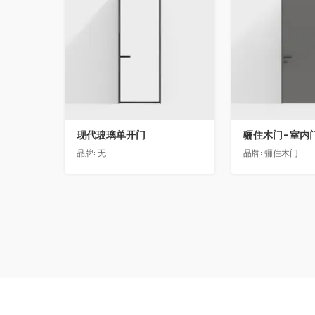
现代玻璃单开门
品牌:
无
品牌:
骊住木门