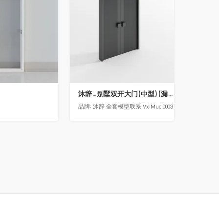
沐辞_别墅双开大门(中型)(漏光加厚度)
品牌:
沐辞 全套模型联系 Vx:Muci0003