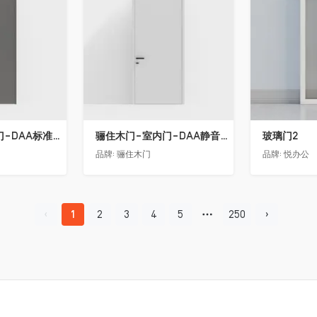
骊住木门-室内门-DAA标准门-方形把手-2350-灰色
骊住木门-室内门-DAA静音门-YY漆白色-方形把手
玻璃门2
品牌:
骊住木门
品牌:
悦办公
1
2
3
4
5
250