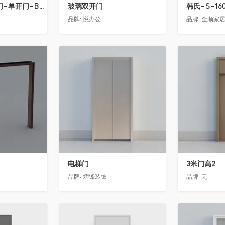
骊住木门-室内门-单开门-BFA-EF浅灰色
玻璃双开门
韩氏-S-16
品牌:
悦办公
品牌:
全顺家
收藏
收藏
电梯门
3米门高2
品牌:
熠锋装饰
品牌:
无
收藏
收藏