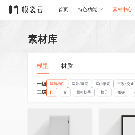
首页
特色功能
素材中心
素材库
模型
材质
一级
建筑构件
室外/庭院
室内家装
市政/交通
二级
门
窗
栏杆扶手
柱子
楼梯
收藏
收藏