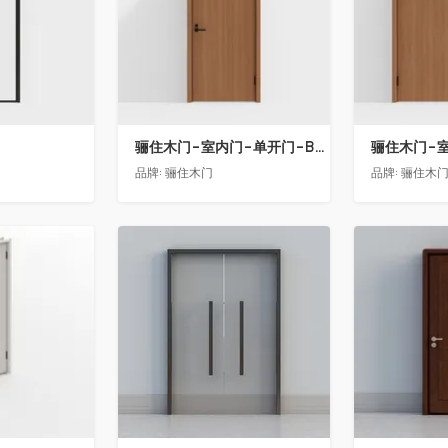
骊住木门-室内门-单开门-BAA-LL淡雅茶色
品牌:
骊住木门
品牌:
骊住木
收藏
收藏