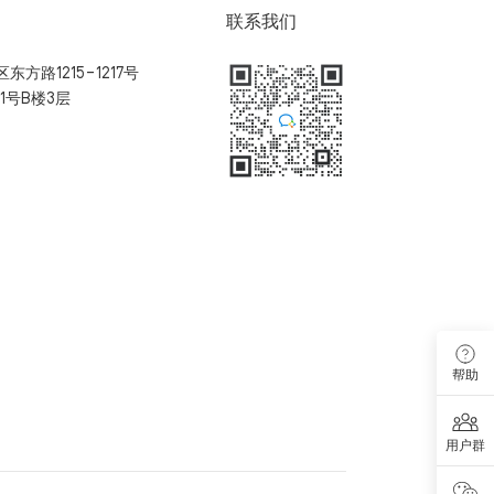
联系我们
方路1215-1217号
1号B楼3层
扫码加入用户体验群
帮助
用户群