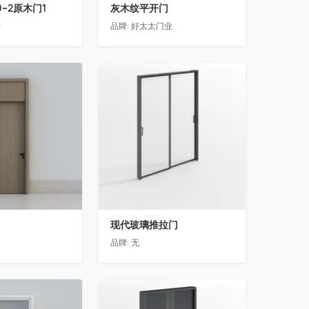
0-2原木门1
灰木纹平开门
居
品牌:
好太太门业
收藏
现代玻璃推拉门
品牌:
无
收藏