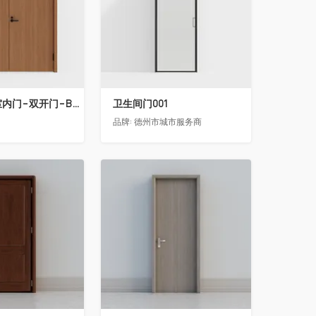
骊住木门-室内门-双开门-BFA-LL淡雅茶色
卫生间门001
门
品牌:
德州市城市服务商
收藏