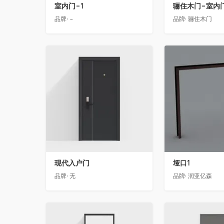
室内门-1
品牌:
-
品牌:
骊住木门
收藏
收藏
现代入户门
垭口1
品牌:
无
品牌:
润亚亿森
收藏
收藏