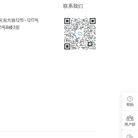
联系我们
方路1215-1217号
1号B楼3层
扫码加入用户体验群
帮助
用户群