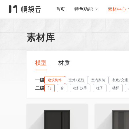
首页
特色功能
素材中心
素材库
模型
材质
一级
建筑构件
室外/庭院
室内家装
市政/交通
二级
门
窗
栏杆扶手
柱子
楼梯
收藏
收藏