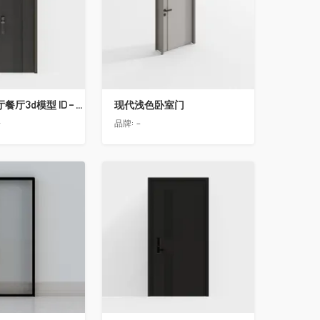
简欧轻奢客厅餐厅3d模型 ID-11490558入户门2
现代浅色卧室门
告
品牌:
-
收藏