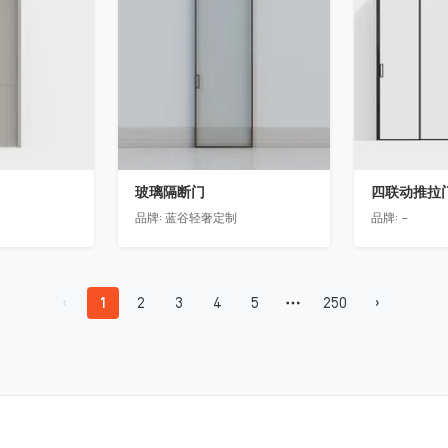
玻璃隔断门
四联动推拉
品牌:
蓝谷轻奢定制
品牌:
-
1
2
3
4
5
250