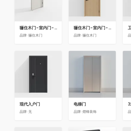
骊住木门-室内门-单开门-BFA-EF浅灰色
骊住木门-室内门-单开门-BFA-PP麦芽黄色
卫
品牌:
骊住木门
品牌:
骊住木门
品
收藏
收藏
现代入户门
电梯门
品牌:
无
品牌:
熠锋装饰
品