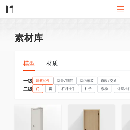
素材库
模型
材质
一级
建筑构件
室外/庭院
室内家装
市政/交通
二级
门
窗
栏杆扶手
柱子
楼梯
外墙构
收藏
收藏