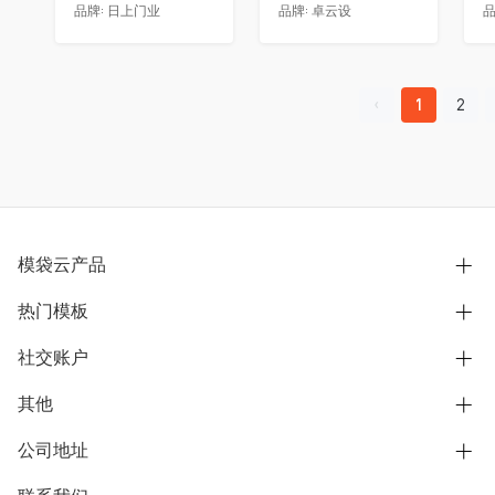
品牌:
日上门业
品牌:
卓云设
品
1
2
模袋云产品
热门模板
别墅设计营销
模型协同展示分享
社交账户
欧式别墅
BIM可视化开发
中式别墅
其他
B站
文章专栏
其他别墅
抖音
公司地址
用户服务协议
别墅社区
美式别墅
微信公众号
隐私政策