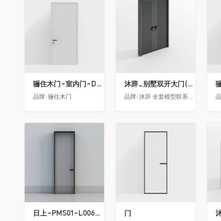
收藏
收藏
骊住木门-室内门-DAA静音门-YY漆白色-方形把手
沐辞_别墅双开大门(中型)(漏光加厚度)
品牌:
骊住木门
品牌:
沐辞 全套模型联系 Vx:Muci0003
品
收藏
收藏
日上-PMS01-L006-金属窄边玻璃门
门