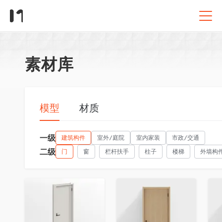
素材库
模型
材质
一级
建筑构件
室外/庭院
室内家装
市政/交通
二级
门
窗
栏杆扶手
柱子
楼梯
外墙构
收藏
收藏