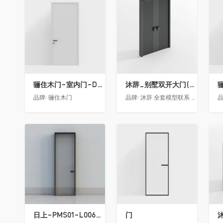
收藏
收藏
骊住木门-室内门-DAA静音门-YY漆白色-方形把手
沐辞_别墅双开大门(中型)(漏光加厚度)
品牌:
骊住木门
品牌:
沐辞 全套模型联系 Vx:Muci0003
品
收藏
收藏
日上-PMS01-L006-金属窄边玻璃门
门