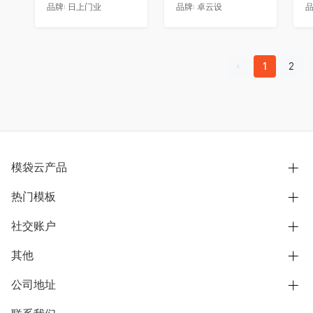
品牌:
日上门业
品牌:
卓云设
品
1
2
模袋云产品
热门模板
别墅设计营销
模型协同展示分享
社交账户
欧式别墅
BIM可视化开发
中式别墅
其他
B站
文章专栏
其他别墅
抖音
公司地址
用户服务协议
别墅社区
美式别墅
微信公众号
隐私政策