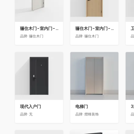
骊住木门-室内门-单开门-BFA-EF浅灰色
骊住木门-室内门-单开门-BFA-PP麦芽黄色
卫
品牌:
骊住木门
品牌:
骊住木门
品
收藏
收藏
现代入户门
电梯门
品牌:
无
品牌:
熠锋装饰
品