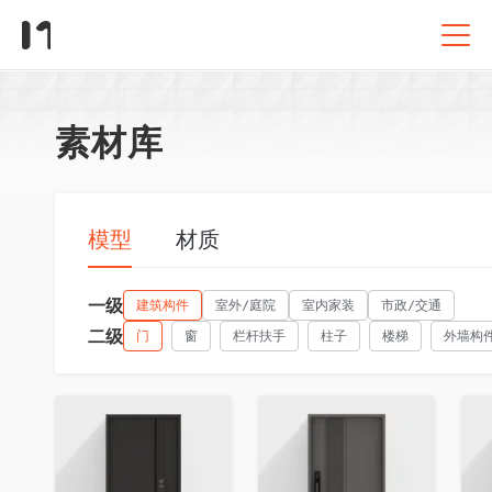
素材库
模型
材质
一级
建筑构件
室外/庭院
室内家装
市政/交通
二级
门
窗
栏杆扶手
柱子
楼梯
外墙构
收藏
收藏