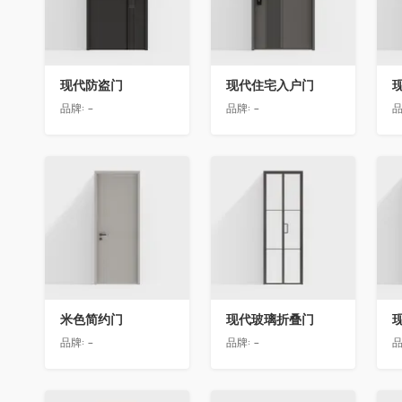
现代防盗门
现代住宅入户门
品牌:
-
品牌:
-
品
收藏
收藏
米色简约门
现代玻璃折叠门
品牌:
-
品牌:
-
品