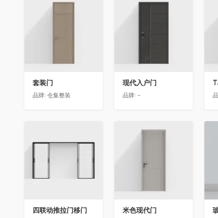
收藏
收藏
套装门
现代入户门
T
品牌:
仓集整装
品牌:
-
品
收藏
收藏
四联动推拉门移门
米色现代门