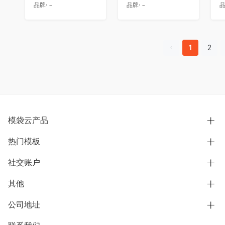
品牌:
-
品牌:
-
品
1
2
模袋云产品
热门模板
别墅设计营销
模型协同展示分享
社交账户
欧式别墅
BIM可视化开发
中式别墅
其他
B站
文章专栏
其他别墅
抖音
公司地址
用户服务协议
别墅社区
美式别墅
微信公众号
隐私政策