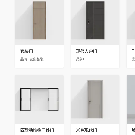
收藏
收藏
套装门
现代入户门
T
品牌:
仓集整装
品牌:
-
品
收藏
收藏
四联动推拉门移门
米色现代门