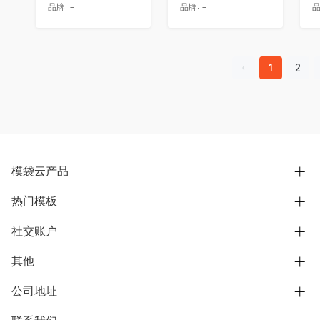
品牌:
-
品牌:
-
品
1
2
模袋云产品
热门模板
别墅设计营销
模型协同展示分享
社交账户
欧式别墅
BIM可视化开发
中式别墅
其他
B站
文章专栏
其他别墅
抖音
公司地址
用户服务协议
别墅社区
美式别墅
微信公众号
隐私政策