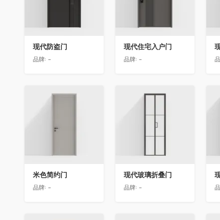
现代防盗门
现代住宅入户门
品牌:
-
品牌:
-
品
收藏
收藏
米色简约门
现代玻璃折叠门
品牌:
-
品牌:
-
品