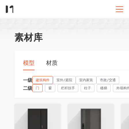
素材库
模型
材质
一级
建筑构件
室外/庭院
室内家装
市政/交通
二级
门
窗
栏杆扶手
柱子
楼梯
外墙构
收藏
收藏