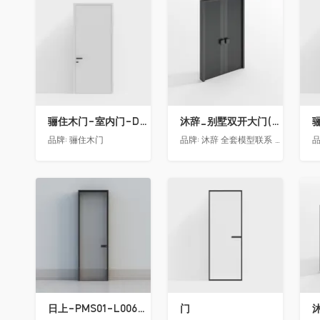
收藏
收藏
骊住木门-室内门-DAA静音门-YY漆白色-方形把手
沐辞_别墅双开大门(中型)(漏光加厚度)
品牌:
骊住木门
品牌:
沐辞 全套模型联系 Vx:Muci0003
品
收藏
收藏
日上-PMS01-L006-金属窄边玻璃门
门