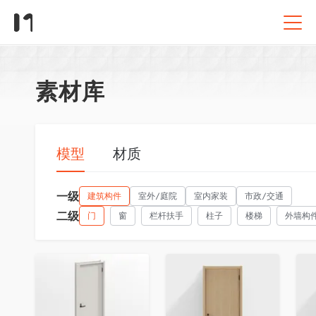
素材库
模型
材质
一级
建筑构件
室外/庭院
室内家装
市政/交通
二级
门
窗
栏杆扶手
柱子
楼梯
外墙构
收藏
收藏