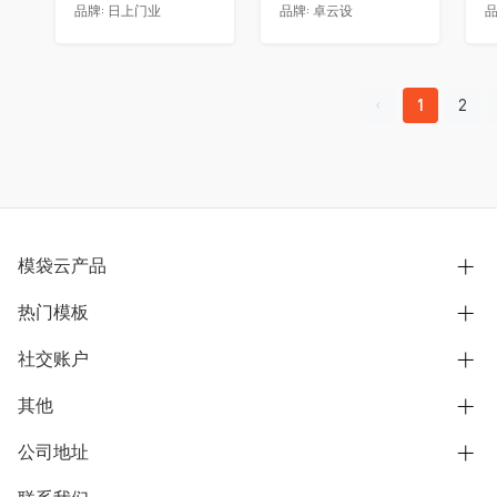
品牌:
日上门业
品牌:
卓云设
品
1
2
模袋云产品
热门模板
别墅设计营销
模型协同展示分享
社交账户
欧式别墅
BIM可视化开发
中式别墅
其他
B站
文章专栏
其他别墅
抖音
公司地址
用户服务协议
别墅社区
美式别墅
微信公众号
隐私政策