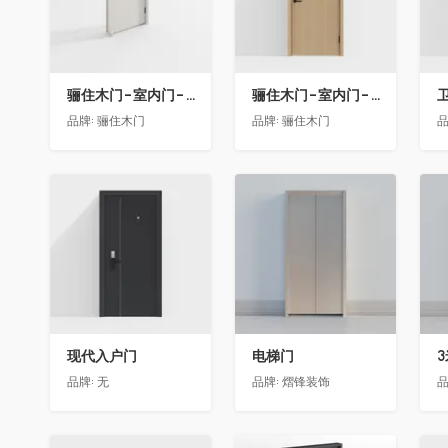
骊住木门-室内门-单开门-BFA-EF浅灰色
骊住木门-室内门-单开门-BFA-PP麦芽黄色
卫
品牌:
骊住木门
品牌:
骊住木门
品
收藏
收藏
现代入户门
电梯门
品牌:
无
品牌:
熠锋装饰
品