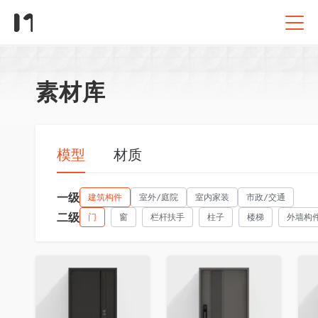
素材库
模型
材质
一级
建筑构件
室外/庭院
室内家装
市政/交通
二级
门
窗
栏杆扶手
柱子
楼梯
外墙构
收藏
收藏