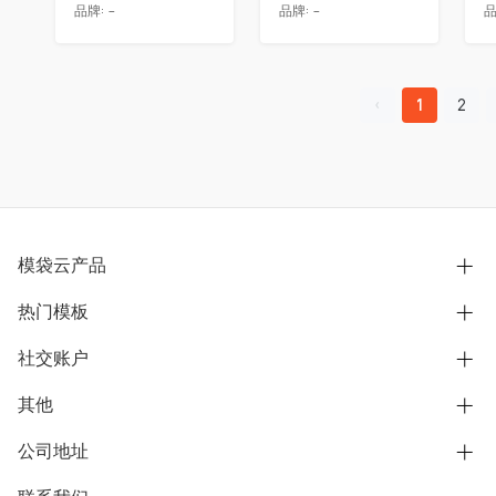
品牌:
-
品牌:
-
品
1
2
模袋云产品
热门模板
别墅设计营销
模型协同展示分享
社交账户
欧式别墅
BIM可视化开发
中式别墅
其他
B站
文章专栏
其他别墅
抖音
公司地址
用户服务协议
别墅社区
美式别墅
微信公众号
隐私政策