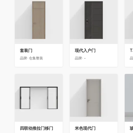
收藏
收藏
套装门
现代入户门
T
品牌:
仓集整装
品牌:
-
品
收藏
收藏
四联动推拉门移门
米色现代门