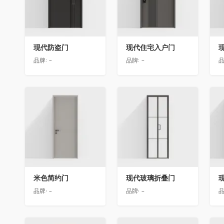
现代防盗门
现代住宅入户门
品牌:
-
品牌:
-
品
收藏
收藏
米色简约门
现代玻璃折叠门
品牌:
-
品牌:
-
品