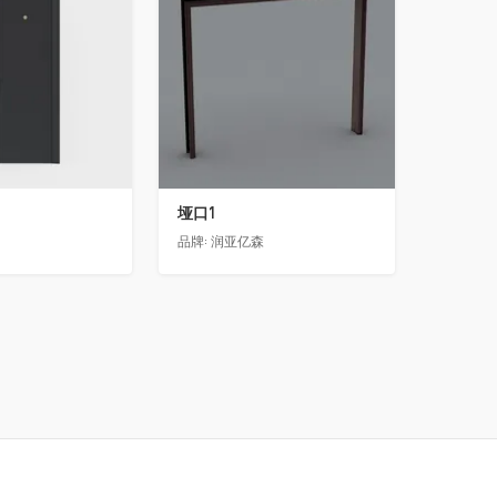
垭口1
品牌:
润亚亿森