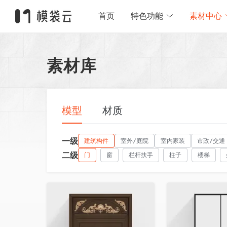
首页
特色功能
素材中心
素材库
模型
材质
一级
建筑构件
室外/庭院
室内家装
市政/交通
二级
门
窗
栏杆扶手
柱子
楼梯
收藏
收藏