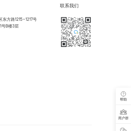
联系我们
方路1215-1217号
1号B楼3层
扫码加入用户体验群
帮助
用户群