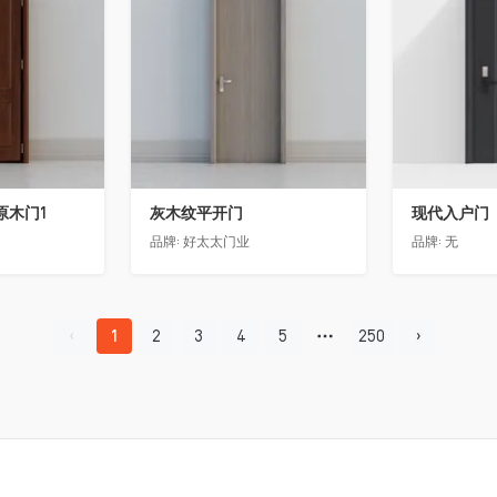
2原木门1
灰木纹平开门
现代入户门
品牌:
好太太门业
品牌:
无
1
2
3
4
5
250