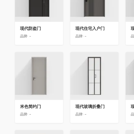
现代防盗门
现代住宅入户门
品牌:
-
品牌:
-
品
收藏
收藏
米色简约门
现代玻璃折叠门
品牌:
-
品牌:
-
品