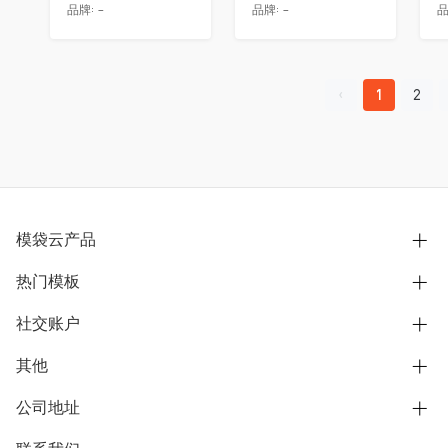
品牌:
-
品牌:
-
品
1
2
模袋云产品
热门模板
别墅设计营销
模型协同展示分享
社交账户
欧式别墅
BIM可视化开发
中式别墅
其他
B站
文章专栏
其他别墅
抖音
公司地址
用户服务协议
别墅社区
美式别墅
微信公众号
隐私政策