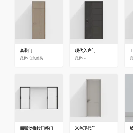
收藏
收藏
套装门
现代入户门
T
品牌:
仓集整装
品牌:
-
品
收藏
收藏
四联动推拉门移门
米色现代门