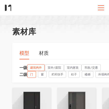
素材库
模型
材质
一级
建筑构件
室外/庭院
室内家装
市政/交通
二级
门
窗
栏杆扶手
柱子
楼梯
外墙构
收藏
收藏