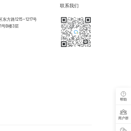
联系我们
方路1215-1217号
1号B楼3层
扫码加入用户体验群
帮助
用户群