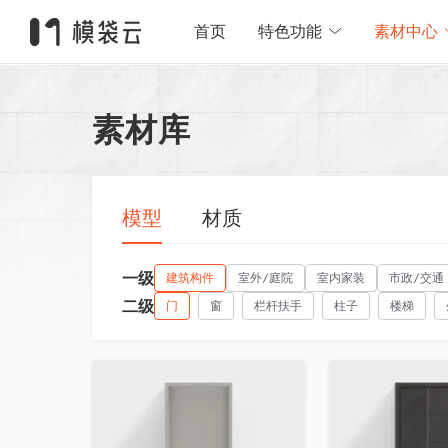
首页
特色功能
素材中心
素材库
模型
材质
一级
建筑构件
室外/庭院
室内家装
市政/交通
二级
门
窗
栏杆扶手
柱子
楼梯
收藏
收藏