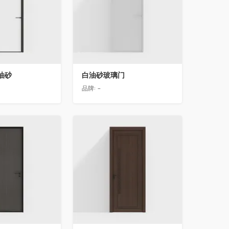
油砂
白油砂玻璃门
品牌:
-
收藏