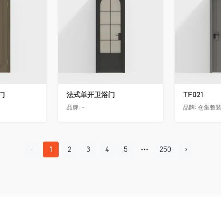
门
法式单开卫浴门
TF021
品牌:
-
品牌:
仓集整
1
2
3
4
5
250