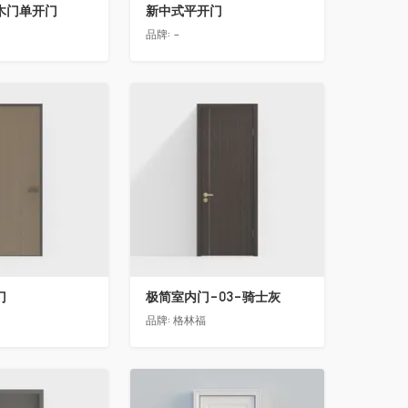
木门单开门
新中式平开门
品牌:
-
收藏
门
极简室内门-03-骑士灰
品牌:
格林福
收藏