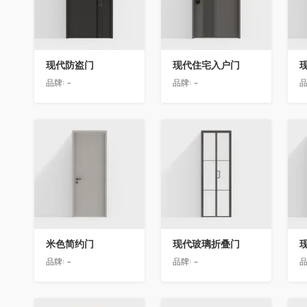
现代防盗门
现代住宅入户门
品牌:
-
品牌:
-
品
收藏
收藏
米色简约门
现代玻璃折叠门
品牌:
-
品牌:
-
品