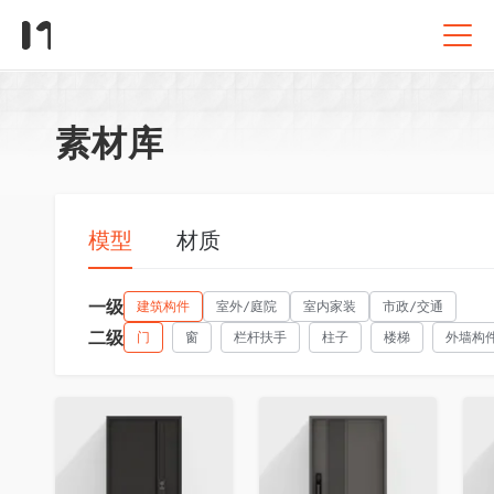
素材库
模型
材质
一级
建筑构件
室外/庭院
室内家装
市政/交通
二级
门
窗
栏杆扶手
柱子
楼梯
外墙构
收藏
收藏