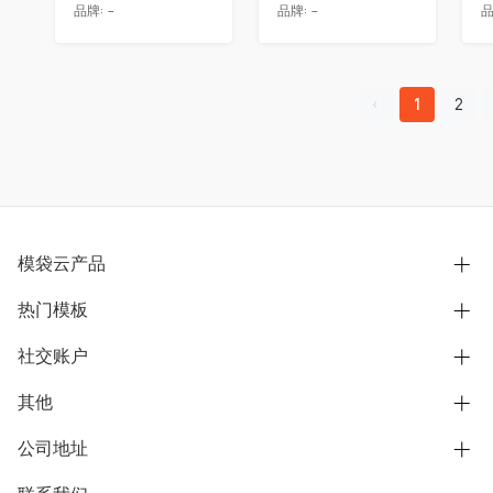
品牌:
-
品牌:
-
品
1
2
模袋云产品
热门模板
别墅设计营销
模型协同展示分享
社交账户
欧式别墅
BIM可视化开发
中式别墅
其他
B站
文章专栏
其他别墅
抖音
公司地址
用户服务协议
别墅社区
美式别墅
微信公众号
隐私政策