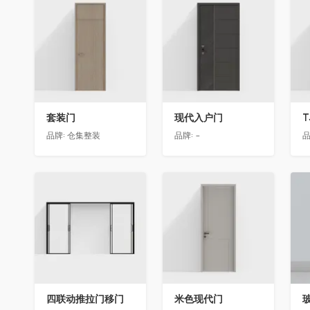
收藏
收藏
套装门
现代入户门
T
品牌:
仓集整装
品牌:
-
品
收藏
收藏
四联动推拉门移门
米色现代门