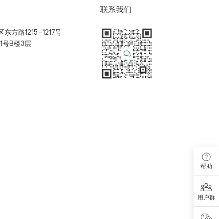
联系我们
方路1215-1217号
1号B楼3层
扫码加入用户体验群
帮助
用户群