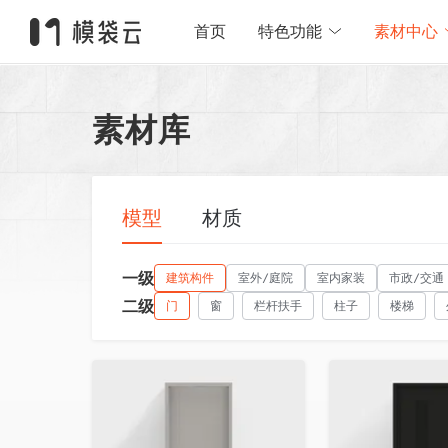
首页
特色功能
素材中心
素材库
模型
材质
一级
建筑构件
室外/庭院
室内家装
市政/交通
二级
门
窗
栏杆扶手
柱子
楼梯
收藏
收藏