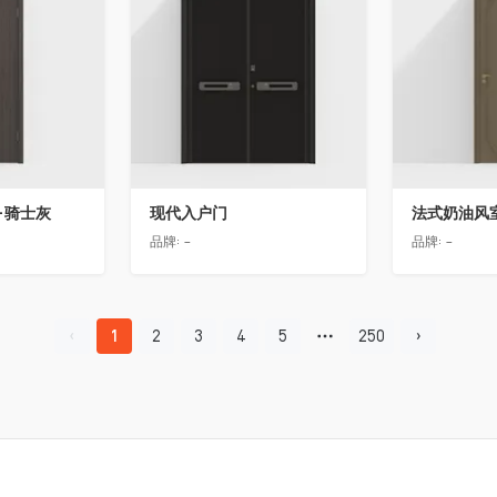
-骑士灰
现代入户门
法式奶油风
品牌:
-
品牌:
-
1
2
3
4
5
250