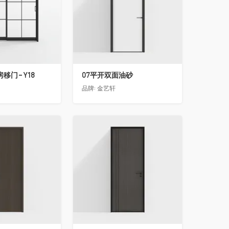
移门-Y18
07平开双面油砂
品牌:
金艺轩
收藏