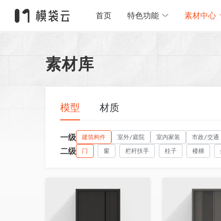
首页
特色功能
素材中心
素材库
模型
材质
一级
建筑构件
室外/庭院
室内家装
市政/交通
二级
门
窗
栏杆扶手
柱子
楼梯
收藏
收藏