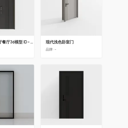
简欧轻奢客厅餐厅3d模型 ID-11490558入户门2
现代浅色卧室门
告
品牌:
-
收藏