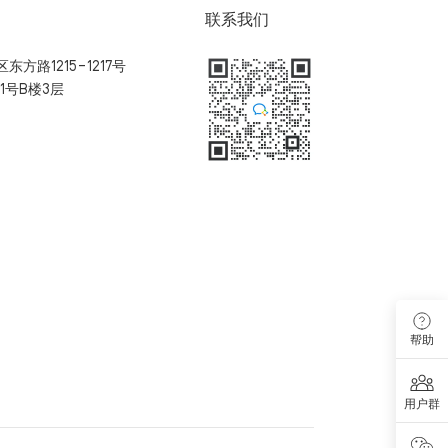
联系我们
方路1215-1217号
1号B楼3层
扫码加入用户体验群
帮助
用户群