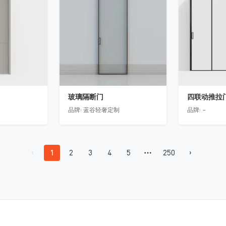
玻璃隔断门
四联动推拉
品牌:
蓝谷轻奢定制
品牌:
-
1
2
3
4
5
250