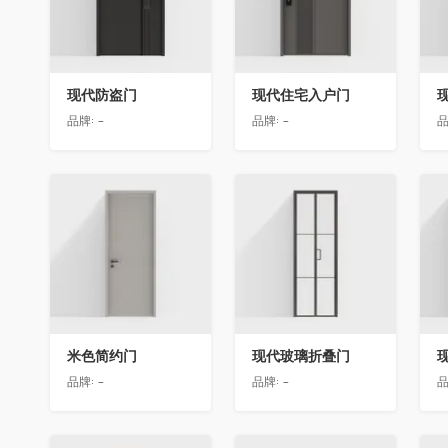
现代防盗门
现代住宅入户门
品牌:
-
品牌:
-
品
收藏
收藏
米色简约门
现代玻璃折叠门
品牌:
-
品牌:
-
品