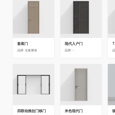
收藏
收藏
套装门
现代入户门
T
品牌:
仓集整装
品牌:
-
品
收藏
收藏
四联动推拉门移门
米色现代门