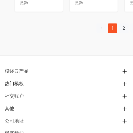
品牌:
-
品牌:
-
品
1
2
模袋云产品
热门模板
别墅设计营销
模型协同展示分享
社交账户
欧式别墅
BIM可视化开发
中式别墅
其他
B站
文章专栏
其他别墅
抖音
公司地址
用户服务协议
别墅社区
美式别墅
微信公众号
隐私政策