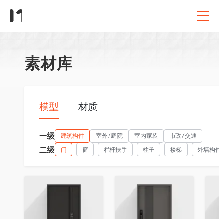
素材库
模型
材质
一级
建筑构件
室外/庭院
室内家装
市政/交通
二级
门
窗
栏杆扶手
柱子
楼梯
外墙构
收藏
收藏