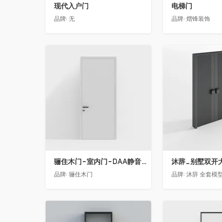
现代入户门
电梯门
品牌:
无
品牌:
熠锋装饰
收藏
收藏
骊住木门-室内门-DAA静音门-YY漆白色-方形把手
品牌:
骊住木门
品牌:
沐辞 全套模型联系
收藏
收藏