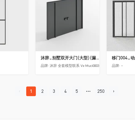
沐辞_别墅双开大门(大型)(漏光加厚度)
移门004_
品牌:
沐辞 全套模型联系 Vx:Muci0003
品牌:
-
1
2
3
4
5
250