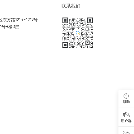
联系我们
方路1215-1217号
1号B楼3层
扫码加入用户体验群
帮助
用户群