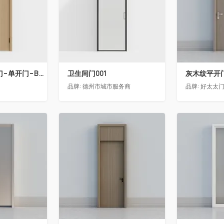
骊住木门-室内门-单开门-BFA-PP麦芽黄色
卫生间门001
灰木纹平开
品牌:
德州市城市服务商
品牌:
好太太
收藏
收藏