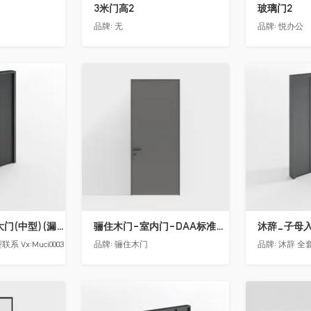
3米门高2
玻璃门2
品牌:
无
品牌:
悦办公
收藏
收藏
沐辞_别墅双开大门(中型)(漏光加厚度)
骊住木门-室内门-DAA标准门-方形把手-2350-灰色
沐辞_子母入户
 Vx:Muci0003
品牌:
骊住木门
品牌:
沐辞 全套
收藏
收藏