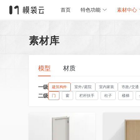
首页
特色功能
素材中心
素材库
模型
材质
一级
建筑构件
室外/庭院
室内家装
市政/交通
二级
门
窗
栏杆扶手
柱子
楼梯
收藏
收藏