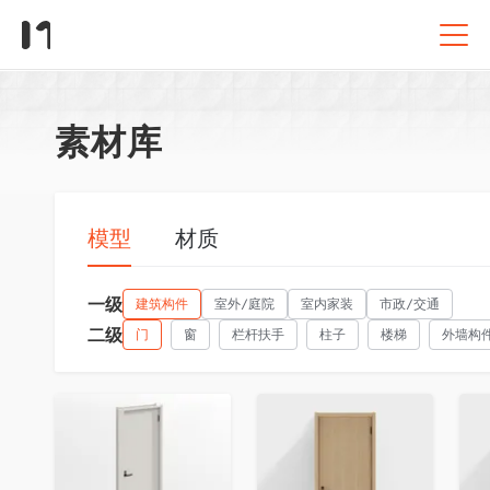
素材库
模型
材质
一级
建筑构件
室外/庭院
室内家装
市政/交通
二级
门
窗
栏杆扶手
柱子
楼梯
外墙构
收藏
收藏