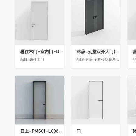
收藏
收藏
骊住木门-室内门-DAA静音门-YY漆白色-方形把手
沐辞_别墅双开大门(中型)(漏光加厚度)
品牌:
骊住木门
品牌:
沐辞 全套模型联系 Vx:Muci0003
品
收藏
收藏
日上-PMS01-L006-金属窄边玻璃门
门