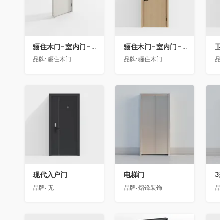
骊住木门-室内门-单开门-BFA-EF浅灰色
骊住木门-室内门-单开门-BFA-PP麦芽黄色
卫
品牌:
骊住木门
品牌:
骊住木门
品
收藏
收藏
现代入户门
电梯门
品牌:
无
品牌:
熠锋装饰
品