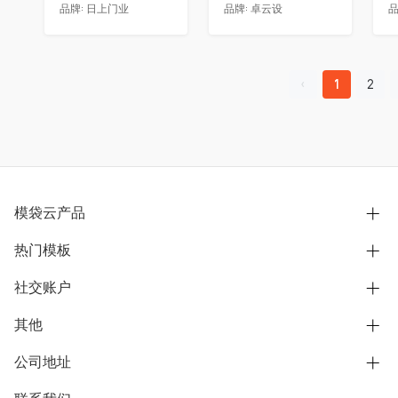
品牌:
日上门业
品牌:
卓云设
品
1
2
模袋云产品
热门模板
别墅设计营销
模型协同展示分享
社交账户
欧式别墅
BIM可视化开发
中式别墅
其他
B站
文章专栏
其他别墅
抖音
公司地址
用户服务协议
别墅社区
美式别墅
微信公众号
隐私政策