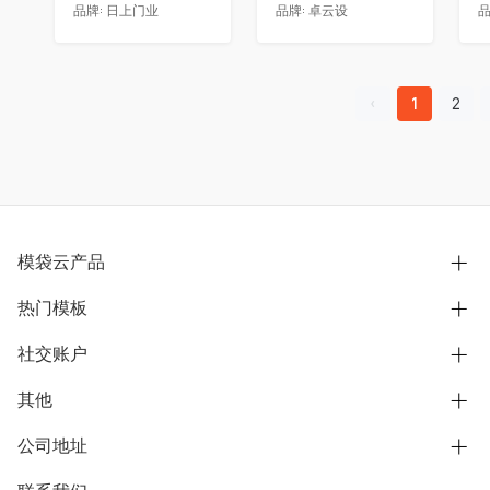
品牌:
日上门业
品牌:
卓云设
品
1
2
模袋云产品
热门模板
别墅设计营销
模型协同展示分享
社交账户
欧式别墅
BIM可视化开发
中式别墅
其他
B站
文章专栏
其他别墅
抖音
公司地址
用户服务协议
别墅社区
美式别墅
微信公众号
隐私政策