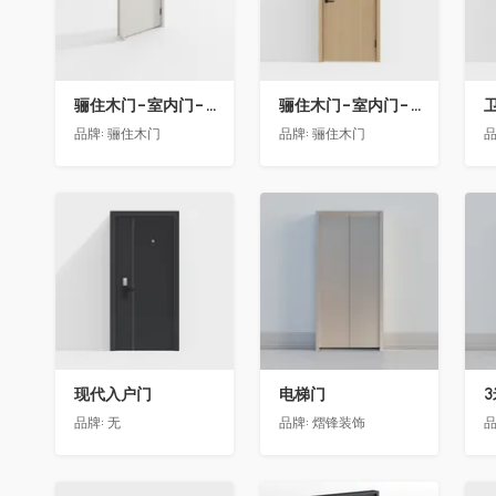
骊住木门-室内门-单开门-BFA-EF浅灰色
骊住木门-室内门-单开门-BFA-PP麦芽黄色
卫
品牌:
骊住木门
品牌:
骊住木门
品
收藏
收藏
现代入户门
电梯门
品牌:
无
品牌:
熠锋装饰
品