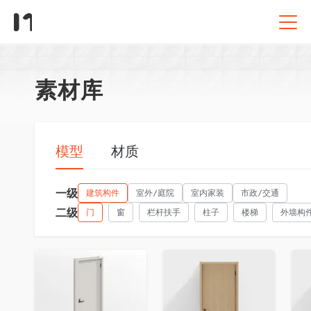
素材库
模型
材质
一级
建筑构件
室外/庭院
室内家装
市政/交通
二级
门
窗
栏杆扶手
柱子
楼梯
外墙构
收藏
收藏