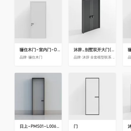
收藏
收藏
骊住木门-室内门-DAA静音门-YY漆白色-方形把手
沐辞_别墅双开大门(中型)(漏光加厚度)
品牌:
骊住木门
品牌:
沐辞 全套模型联系 Vx:Muci0003
品
收藏
收藏
日上-PMS01-L006-金属窄边玻璃门
门