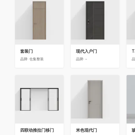
收藏
收藏
套装门
现代入户门
T
品牌:
仓集整装
品牌:
-
品
收藏
收藏
四联动推拉门移门
米色现代门