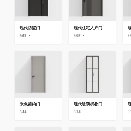
现代防盗门
现代住宅入户门
品牌:
-
品牌:
-
品
收藏
收藏
米色简约门
现代玻璃折叠门
品牌:
-
品牌:
-
品