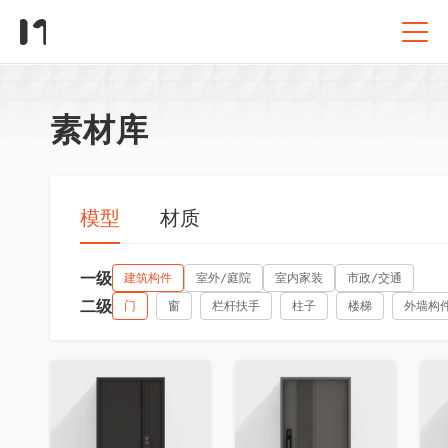
素材库
模型
材质
一级
建筑构件
室外/庭院
室内家装
市政/交通
二级
门
窗
栏杆扶手
柱子
楼梯
外墙构
收藏
收藏