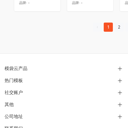
品牌:
-
品牌:
-
品
1
2
模袋云产品
热门模板
别墅设计营销
模型协同展示分享
社交账户
欧式别墅
BIM可视化开发
中式别墅
其他
B站
文章专栏
其他别墅
抖音
公司地址
用户服务协议
别墅社区
美式别墅
微信公众号
隐私政策