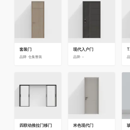
收藏
收藏
套装门
现代入户门
T
品牌:
仓集整装
品牌:
-
品
收藏
收藏
四联动推拉门移门
米色现代门