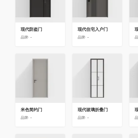
现代防盗门
现代住宅入户门
品牌:
-
品牌:
-
品
收藏
收藏
米色简约门
现代玻璃折叠门
品牌:
-
品牌:
-
品