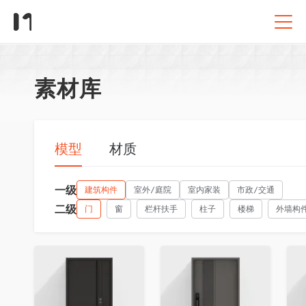
素材库
模型
材质
一级
建筑构件
室外/庭院
室内家装
市政/交通
二级
门
窗
栏杆扶手
柱子
楼梯
外墙构
收藏
收藏