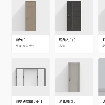
收藏
收藏
套装门
现代入户门
T
品牌:
仓集整装
品牌:
-
品
收藏
收藏
四联动推拉门移门
米色现代门