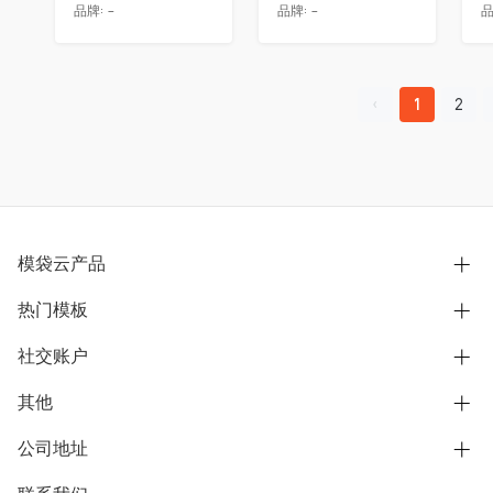
品牌:
-
品牌:
-
品
1
2
模袋云产品
热门模板
别墅设计营销
模型协同展示分享
社交账户
欧式别墅
BIM可视化开发
中式别墅
其他
B站
文章专栏
其他别墅
抖音
公司地址
用户服务协议
别墅社区
美式别墅
微信公众号
隐私政策