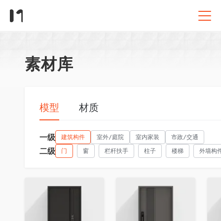
素材库
模型
材质
一级
建筑构件
室外/庭院
室内家装
市政/交通
二级
门
窗
栏杆扶手
柱子
楼梯
外墙构
收藏
收藏