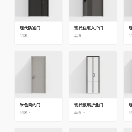
现代防盗门
现代住宅入户门
品牌:
-
品牌:
-
品
收藏
收藏
米色简约门
现代玻璃折叠门
品牌:
-
品牌:
-
品