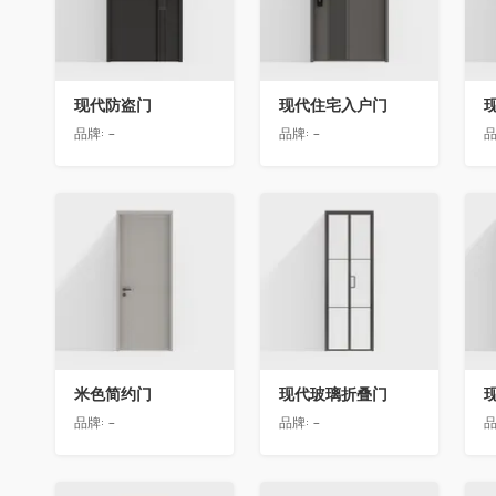
现代防盗门
现代住宅入户门
品牌:
-
品牌:
-
品
收藏
收藏
米色简约门
现代玻璃折叠门
品牌:
-
品牌:
-
品