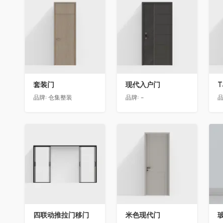
收藏
收藏
套装门
现代入户门
T
品牌:
仓集整装
品牌:
-
品
收藏
收藏
四联动推拉门移门
米色现代门