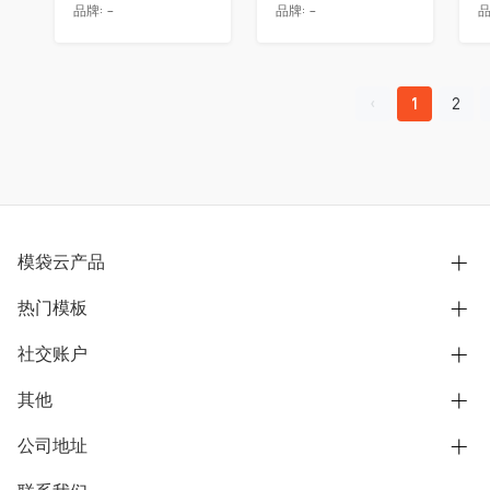
品牌:
-
品牌:
-
品
1
2
模袋云产品
热门模板
别墅设计营销
模型协同展示分享
社交账户
欧式别墅
BIM可视化开发
中式别墅
其他
B站
文章专栏
其他别墅
抖音
公司地址
用户服务协议
别墅社区
美式别墅
微信公众号
隐私政策