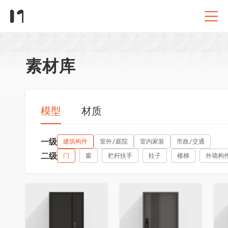
素材库
模型
材质
一级
建筑构件
室外/庭院
室内家装
市政/交通
二级
门
窗
栏杆扶手
柱子
楼梯
外墙构
收藏
收藏