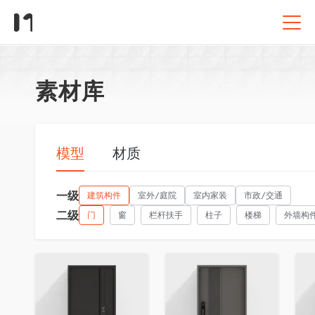
素材库
模型
材质
一级
建筑构件
室外/庭院
室内家装
市政/交通
二级
门
窗
栏杆扶手
柱子
楼梯
外墙构
收藏
收藏