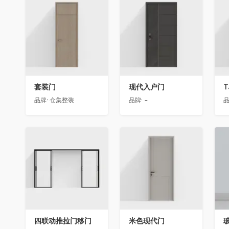
收藏
收藏
套装门
现代入户门
T
品牌:
仓集整装
品牌:
-
品
收藏
收藏
四联动推拉门移门
米色现代门