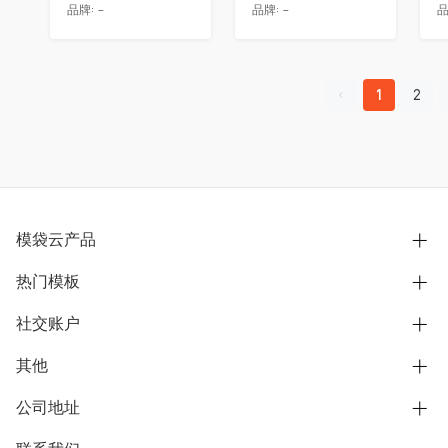
品牌:
-
品牌:
-
品
1
2
模袋云产品
热门模板
别墅设计营销
模型协同展示分享
社交账户
欧式别墅
BIM可视化开发
中式别墅
其他
B站
文章专栏
其他别墅
抖音
公司地址
用户服务协议
别墅社区
美式别墅
微信公众号
隐私政策