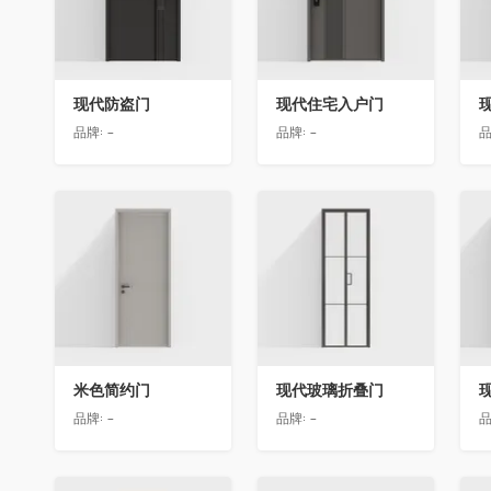
现代防盗门
现代住宅入户门
品牌:
-
品牌:
-
品
收藏
收藏
米色简约门
现代玻璃折叠门
品牌:
-
品牌:
-
品