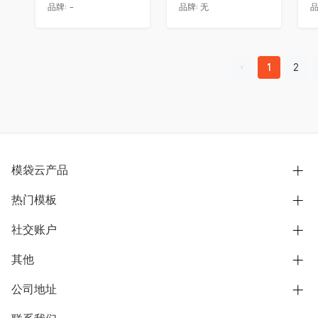
品牌:
-
品牌:
无
品
1
2
模袋云产品
热门模板
别墅设计营销
模型协同展示分享
社交账户
欧式别墅
BIM可视化开发
中式别墅
其他
B站
文章专栏
其他别墅
抖音
公司地址
用户服务协议
别墅社区
美式别墅
微信公众号
隐私政策