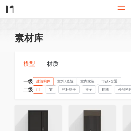
素材库
模型
材质
一级
建筑构件
室外/庭院
室内家装
市政/交通
二级
门
窗
栏杆扶手
柱子
楼梯
外墙构
收藏
收藏