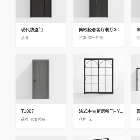
现代防盗门
简欧轻奢客厅餐厅3d模型 ID-11490558入户门2
品牌:
-
品牌:
荣一广告
品
收藏
收藏
TJ007
法式中古厨房移门-Y18
品牌:
仓集整装
品牌:
无
品