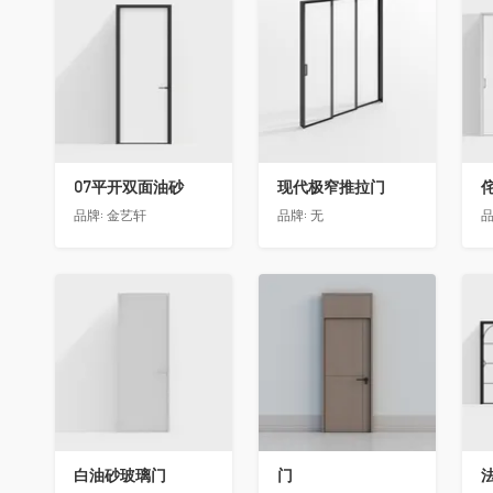
收藏
收藏
07平开双面油砂
现代极窄推拉门
品牌:
金艺轩
品牌:
无
品
收藏
收藏
白油砂玻璃门
门