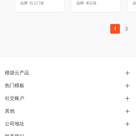
品牌:
日上门业
品牌:
卓云设
品
1
2
模袋云产品
热门模板
别墅设计营销
模型协同展示分享
社交账户
欧式别墅
BIM可视化开发
中式别墅
其他
B站
文章专栏
其他别墅
抖音
公司地址
用户服务协议
别墅社区
美式别墅
微信公众号
隐私政策