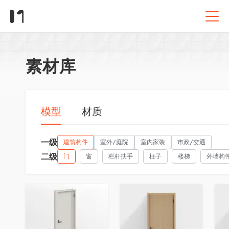
素材库
模型
材质
一级
建筑构件
室外/庭院
室内家装
市政/交通
二级
门
窗
栏杆扶手
柱子
楼梯
外墙构
收藏
收藏