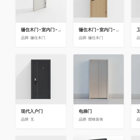
骊住木门-室内门-单开门-BFA-EF浅灰色
骊住木门-室内门-单开门-BFA-PP麦芽黄色
卫
品牌:
骊住木门
品牌:
骊住木门
品
收藏
收藏
现代入户门
电梯门
品牌:
无
品牌:
熠锋装饰
品