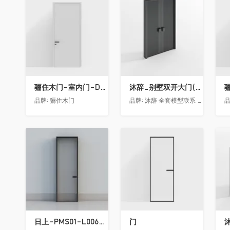
收藏
收藏
骊住木门-室内门-DAA静音门-YY漆白色-方形把手
沐辞_别墅双开大门(中型)(漏光加厚度)
品牌:
骊住木门
品牌:
沐辞 全套模型联系 Vx:Muci0003
品
收藏
收藏
日上-PMS01-L006-金属窄边玻璃门
门