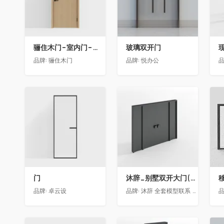
骊住木门-室内门-单开门-BFA-PP麦芽黄色
玻璃双开门
品牌:
骊住木门
品牌:
悦办公
品
收藏
收藏
门
沐辞_别墅双开大门(大型)(漏光加厚度)
移
品牌:
卓云设
品牌:
沐辞 全套模型联系 Vx:Muci0003
品