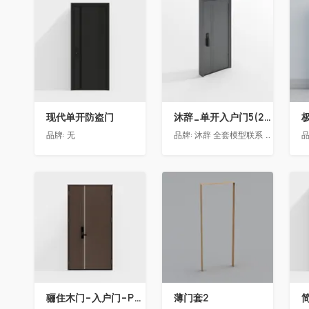
收藏
收藏
现代单开防盗门
沐辞_单开入户门5(2021)
品牌:
无
品牌:
沐辞 全套模型联系 Vx:Muci0003
品
收藏
收藏
骊住木门-入户门-P03子母门-G黑茶色(喷漆)-外开
薄门套2