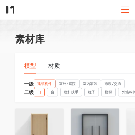
素材库
模型
材质
一级
建筑构件
室外/庭院
室内家装
市政/交通
二级
门
窗
栏杆扶手
柱子
楼梯
外墙构
收藏
收藏