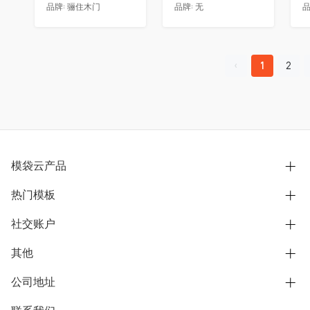
品牌:
骊住木门
品牌:
无
品
1
2
模袋云产品
热门模板
别墅设计营销
模型协同展示分享
社交账户
欧式别墅
BIM可视化开发
中式别墅
其他
B站
文章专栏
其他别墅
抖音
公司地址
用户服务协议
别墅社区
美式别墅
微信公众号
隐私政策