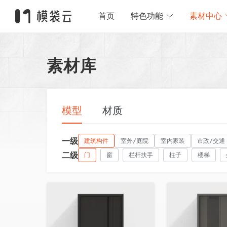
首页
特色功能
素材中心
素材库
模型
材质
一级
建筑构件
室外/庭院
室内家装
市政/交通
二级
门
窗
栏杆扶手
柱子
楼梯
收藏
收藏