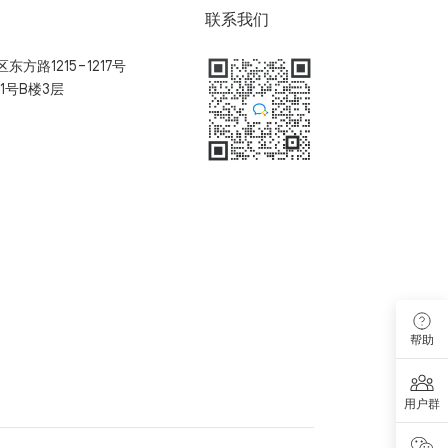
联系我们
方路1215-1217号
1号B楼3层
扫码加入用户体验群
帮助
用户群