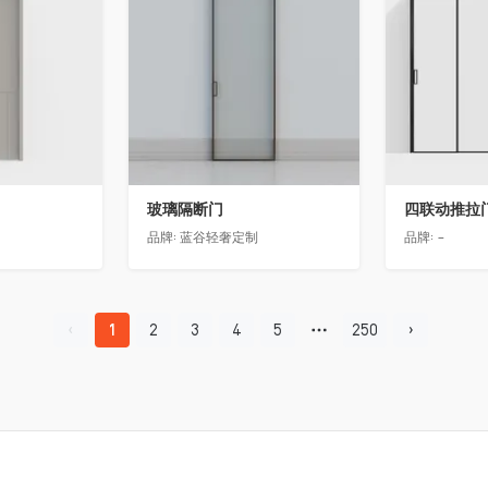
玻璃隔断门
四联动推拉
品牌:
蓝谷轻奢定制
品牌:
-
1
2
3
4
5
250