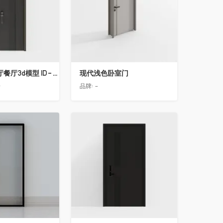
简欧轻奢客厅餐厅3d模型 ID-11490558入户门2
现代浅色卧室门
告
品牌:
-
收藏