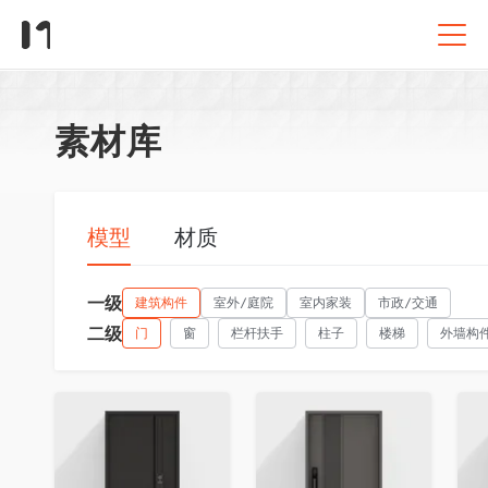
素材库
模型
材质
一级
建筑构件
室外/庭院
室内家装
市政/交通
二级
门
窗
栏杆扶手
柱子
楼梯
外墙构
收藏
收藏