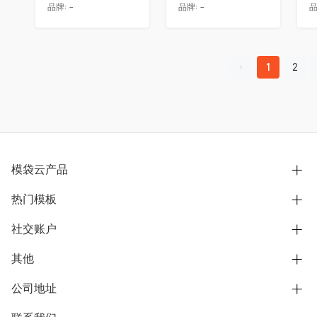
品牌:
-
品牌:
-
品
1
2
模袋云产品
热门模板
别墅设计营销
模型协同展示分享
社交账户
欧式别墅
BIM可视化开发
中式别墅
其他
B站
文章专栏
其他别墅
抖音
公司地址
用户服务协议
别墅社区
美式别墅
微信公众号
隐私政策