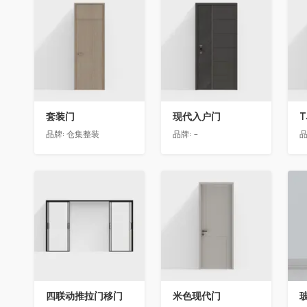
收藏
收藏
套装门
现代入户门
T
品牌:
仓集整装
品牌:
-
品
收藏
收藏
四联动推拉门移门
米色现代门