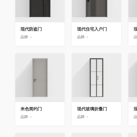
现代防盗门
现代住宅入户门
品牌:
-
品牌:
-
品
收藏
收藏
米色简约门
现代玻璃折叠门
品牌:
-
品牌:
-
品