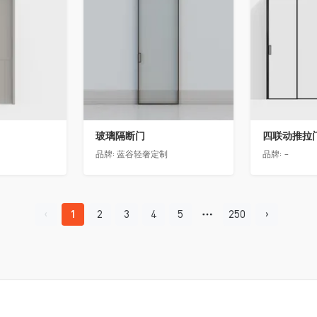
玻璃隔断门
四联动推拉
品牌:
蓝谷轻奢定制
品牌:
-
1
2
3
4
5
250