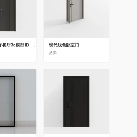
简欧轻奢客厅餐厅3d模型 ID-11490558入户门2
现代浅色卧室门
告
品牌:
-
收藏