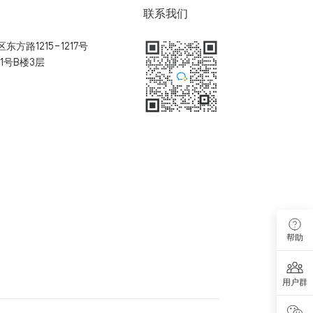
联系我们
方路1215-1217号
1号B楼3层
扫码加入用户体验群
帮助
用户群