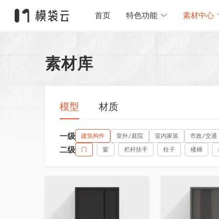
首页
特色功能
素材中心
素材库
模型
材质
一级
建筑构件
室外/庭院
室内家装
市政/交通
二级
门
窗
栏杆扶手
柱子
楼梯
收藏
收藏