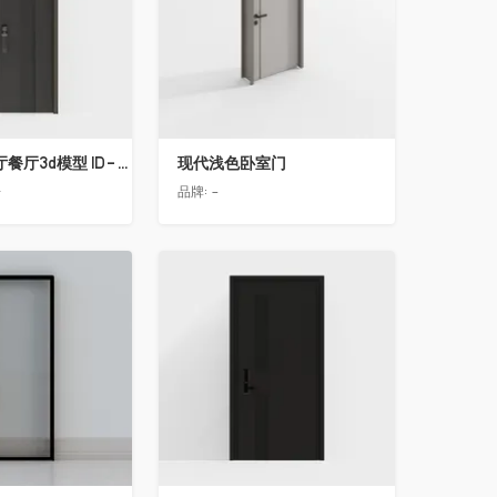
简欧轻奢客厅餐厅3d模型 ID-11490558入户门2
现代浅色卧室门
告
品牌:
-
收藏