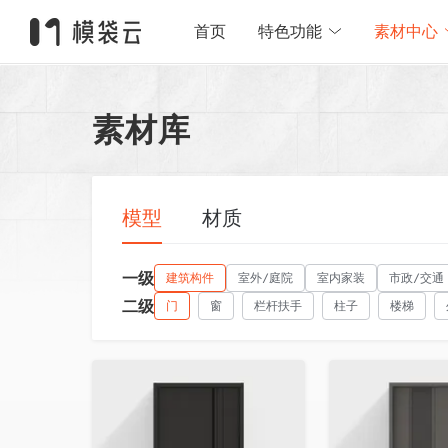
首页
特色功能
素材中心
素材库
模型
材质
一级
建筑构件
室外/庭院
室内家装
市政/交通
二级
门
窗
栏杆扶手
柱子
楼梯
收藏
收藏