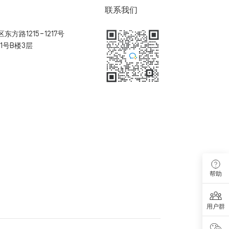
联系我们
方路1215-1217号
1号B楼3层
扫码加入用户体验群
帮助
用户群