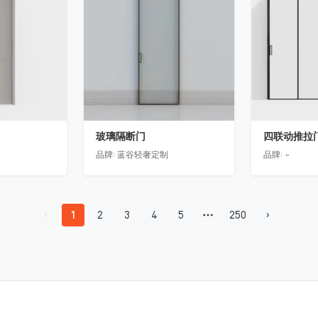
玻璃隔断门
四联动推拉
品牌:
蓝谷轻奢定制
品牌:
-
1
2
3
4
5
250