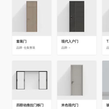
收藏
收藏
套装门
现代入户门
T
品牌:
仓集整装
品牌:
-
品
收藏
收藏
四联动推拉门移门
米色现代门