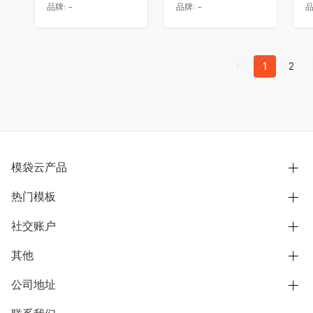
品牌:
-
品牌:
-
品
1
2
模袋云产品
热门模板
别墅设计营销
模型协同展示分享
社交账户
欧式别墅
BIM可视化开发
中式别墅
其他
B站
文章专栏
其他别墅
抖音
公司地址
用户服务协议
别墅社区
美式别墅
微信公众号
隐私政策