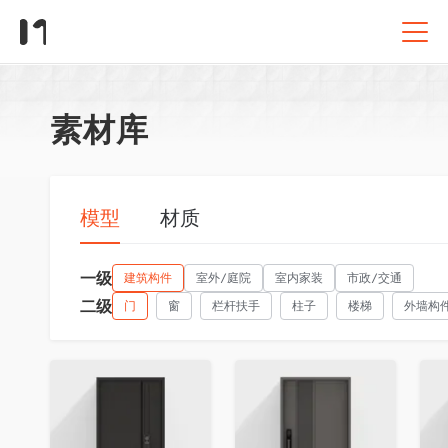
素材库
模型
材质
一级
建筑构件
室外/庭院
室内家装
市政/交通
二级
门
窗
栏杆扶手
柱子
楼梯
外墙构
收藏
收藏