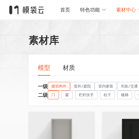
首页
特色功能
素材中心
素材库
模型
材质
一级
建筑构件
室外/庭院
室内家装
市政/交通
二级
门
窗
栏杆扶手
柱子
楼梯
收藏
收藏