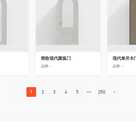
简欧现代圆弧门
现代单开木
品牌:
-
品牌:
-
1
2
3
4
5
250