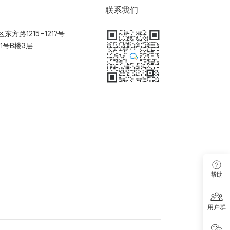
联系我们
方路1215-1217号
1号B楼3层
扫码加入用户体验群
帮助
用户群