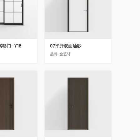
移门-Y18
07平开双面油砂
品牌:
金艺轩
收藏