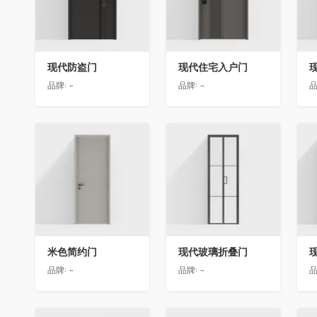
现代防盗门
现代住宅入户门
品牌:
-
品牌:
-
品
收藏
收藏
米色简约门
现代玻璃折叠门
品牌:
-
品牌:
-
品