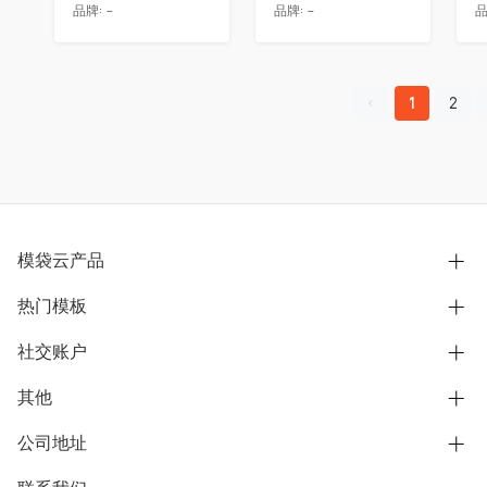
品牌:
-
品牌:
-
品
1
2
模袋云产品
热门模板
别墅设计营销
模型协同展示分享
社交账户
欧式别墅
BIM可视化开发
中式别墅
其他
B站
文章专栏
其他别墅
抖音
公司地址
用户服务协议
别墅社区
美式别墅
微信公众号
隐私政策