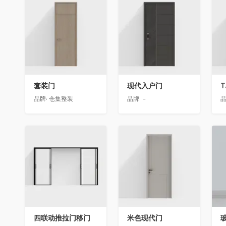
收藏
收藏
套装门
现代入户门
T
品牌:
仓集整装
品牌:
-
品
收藏
收藏
四联动推拉门移门
米色现代门