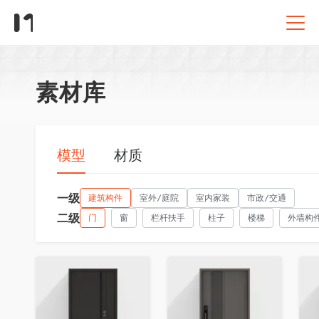
素材库
模型
材质
一级
建筑构件
室外/庭院
室内家装
市政/交通
二级
门
窗
栏杆扶手
柱子
楼梯
外墙构
收藏
收藏