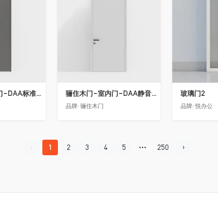
骊住木门-室内门-DAA标准门-方形把手-2350-灰色
骊住木门-室内门-DAA静音门-YY漆白色-方形把手
玻璃门2
品牌:
骊住木门
品牌:
悦办公
1
2
3
4
5
250