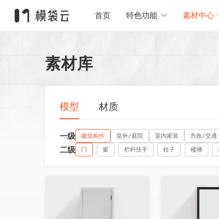
首页
特色功能
素材中心
素材库
模型
材质
一级
建筑构件
室外/庭院
室内家装
市政/交通
二级
门
窗
栏杆扶手
柱子
楼梯
收藏
收藏