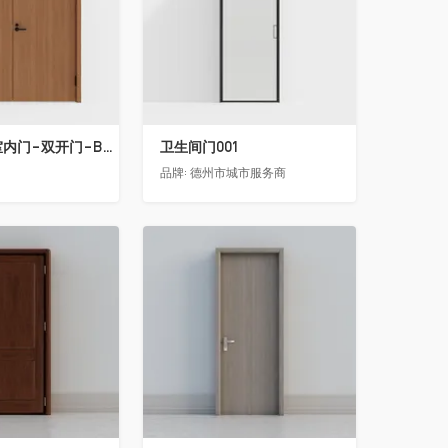
骊住木门-室内门-双开门-BFA-LL淡雅茶色
卫生间门001
门
品牌:
德州市城市服务商
收藏