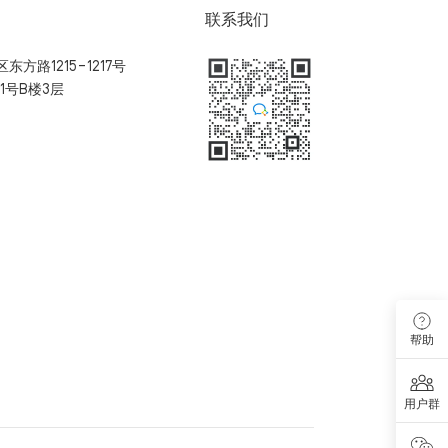
联系我们
方路1215-1217号
1号B楼3层
扫码加入用户体验群
帮助
用户群