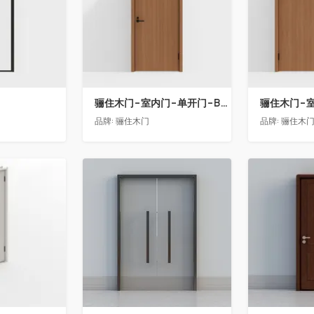
骊住木门-室内门-单开门-BAA-LL淡雅茶色
品牌:
骊住木门
品牌:
骊住木
收藏
收藏