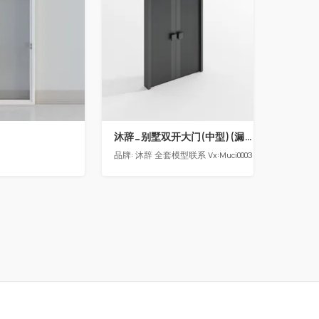
沐辞_别墅双开大门(中型)(漏光加厚度)
品牌:
沐辞 全套模型联系 Vx:Muci0003