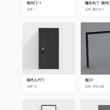
室内门-1
品牌:
-
品牌:
骊住木门
收藏
收藏
现代入户门
垭口1
品牌:
无
品牌:
润亚亿森
收藏
收藏