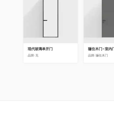
现代玻璃单开门
品牌:
无
品牌:
骊住木门