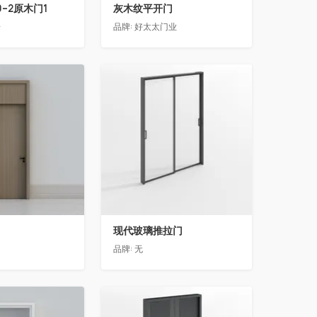
0-2原木门1
灰木纹平开门
居
品牌:
好太太门业
收藏
现代玻璃推拉门
品牌:
无
收藏