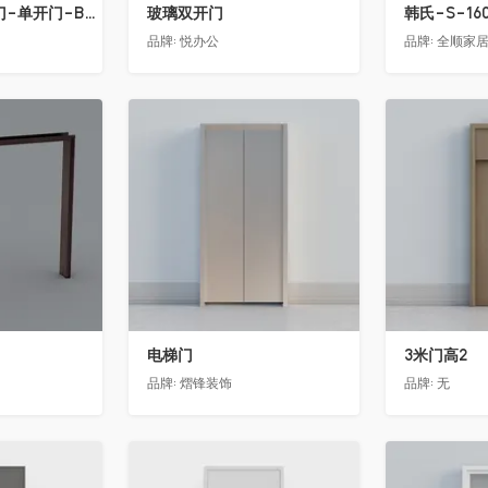
骊住木门-室内门-单开门-BFA-EF浅灰色
玻璃双开门
韩氏-S-16
品牌:
悦办公
品牌:
全顺家
收藏
收藏
电梯门
3米门高2
品牌:
熠锋装饰
品牌:
无
收藏
收藏