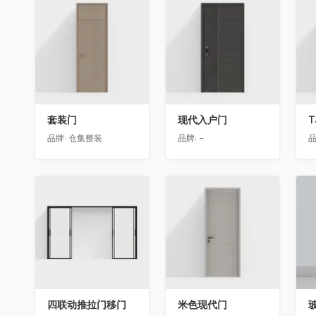
收藏
收藏
套装门
现代入户门
T
品牌:
仓集整装
品牌:
-
品
收藏
收藏
四联动推拉门移门
米色现代门