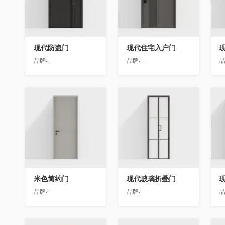
现代防盗门
现代住宅入户门
品牌:
-
品牌:
-
品
收藏
收藏
米色简约门
现代玻璃折叠门
品牌:
-
品牌:
-
品