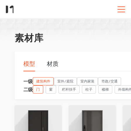
素材库
模型
材质
一级
建筑构件
室外/庭院
室内家装
市政/交通
二级
门
窗
栏杆扶手
柱子
楼梯
外墙构
收藏
收藏