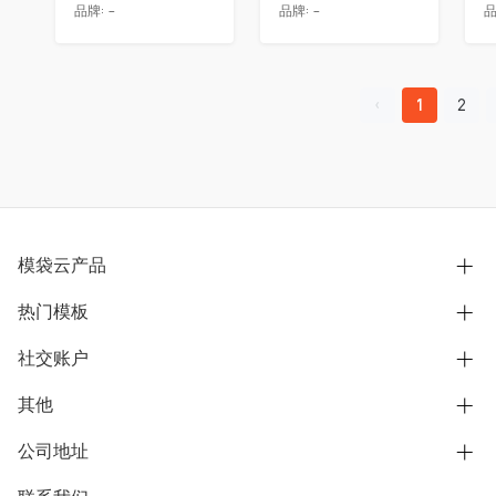
品牌:
-
品牌:
-
品
1
2
模袋云产品
热门模板
别墅设计营销
模型协同展示分享
社交账户
欧式别墅
BIM可视化开发
中式别墅
其他
B站
文章专栏
其他别墅
抖音
公司地址
用户服务协议
别墅社区
美式别墅
微信公众号
隐私政策