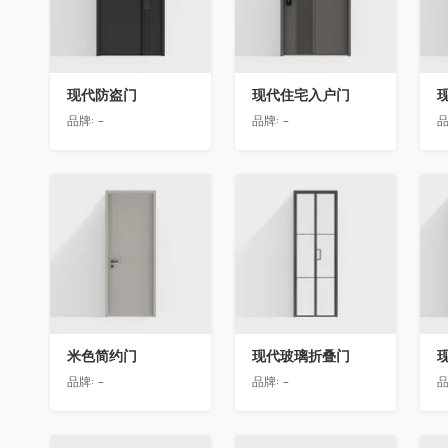
现代防盗门
现代住宅入户门
品牌:
-
品牌:
-
品
收藏
收藏
米色简约门
现代玻璃折叠门
品牌:
-
品牌:
-
品