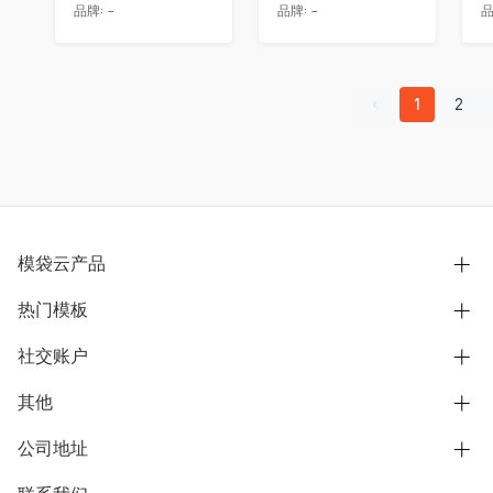
品牌:
-
品牌:
-
品
1
2
模袋云产品
热门模板
别墅设计营销
模型协同展示分享
社交账户
欧式别墅
BIM可视化开发
中式别墅
其他
B站
文章专栏
其他别墅
抖音
公司地址
用户服务协议
别墅社区
美式别墅
微信公众号
隐私政策