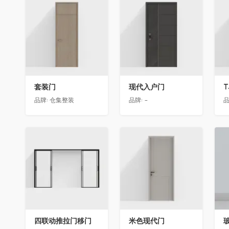
收藏
收藏
套装门
现代入户门
T
品牌:
仓集整装
品牌:
-
品
收藏
收藏
四联动推拉门移门
米色现代门