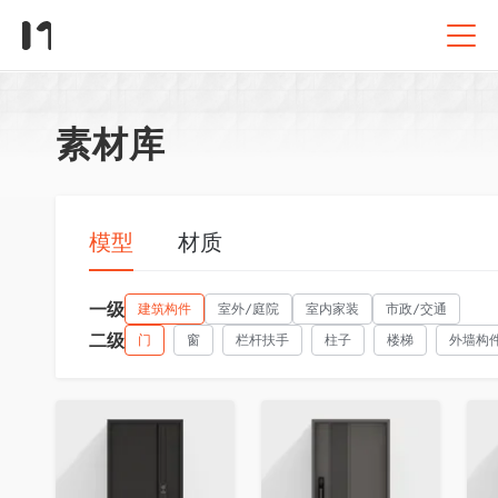
素材库
模型
材质
一级
建筑构件
室外/庭院
室内家装
市政/交通
二级
门
窗
栏杆扶手
柱子
楼梯
外墙构
收藏
收藏