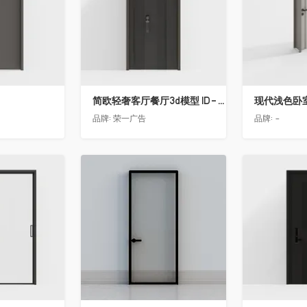
简欧轻奢客厅餐厅3d模型 ID-11490558入户门2
现代浅色卧
品牌:
荣一广告
品牌:
-
收藏
收藏