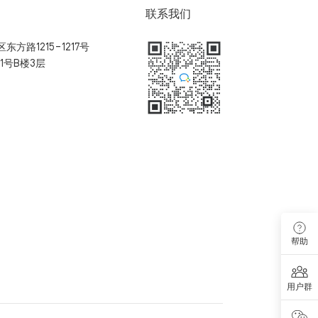
联系我们
方路1215-1217号
1号B楼3层
扫码加入用户体验群
帮助
用户群