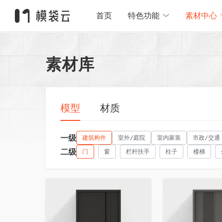
首页
特色功能
素材中心
素材库
模型
材质
一级
建筑构件
室外/庭院
室内家装
市政/交通
二级
门
窗
栏杆扶手
柱子
楼梯
收藏
收藏