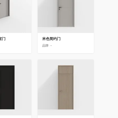
室门
米色简约门
品牌:
-
收藏