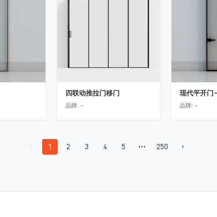
四联动推拉门移门
现代平开门-
品牌:
-
品牌:
-
1
2
3
4
5
250