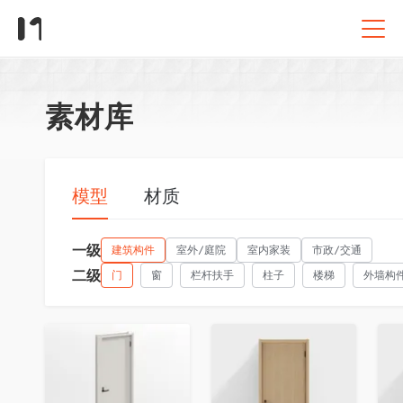
素材库
模型
材质
一级
建筑构件
室外/庭院
室内家装
市政/交通
二级
门
窗
栏杆扶手
柱子
楼梯
外墙构
收藏
收藏