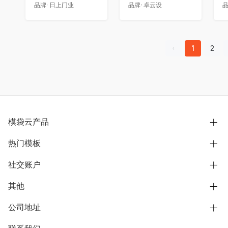
品牌:
日上门业
品牌:
卓云设
品
1
2
模袋云产品
热门模板
别墅设计营销
模型协同展示分享
社交账户
欧式别墅
BIM可视化开发
中式别墅
其他
B站
文章专栏
其他别墅
抖音
公司地址
用户服务协议
别墅社区
美式别墅
微信公众号
隐私政策