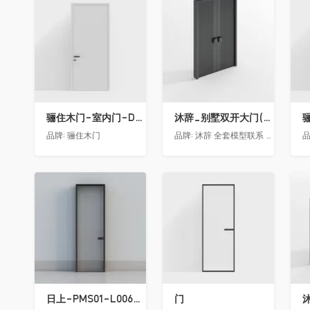
收藏
收藏
骊住木门-室内门-DAA静音门-YY漆白色-方形把手
沐辞_别墅双开大门(中型)(漏光加厚度)
品牌:
骊住木门
品牌:
沐辞 全套模型联系 Vx:Muci0003
品
收藏
收藏
日上-PMS01-L006-金属窄边玻璃门
门