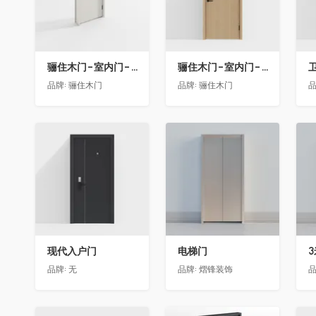
骊住木门-室内门-单开门-BFA-EF浅灰色
骊住木门-室内门-单开门-BFA-PP麦芽黄色
卫
品牌:
骊住木门
品牌:
骊住木门
品
收藏
收藏
现代入户门
电梯门
品牌:
无
品牌:
熠锋装饰
品