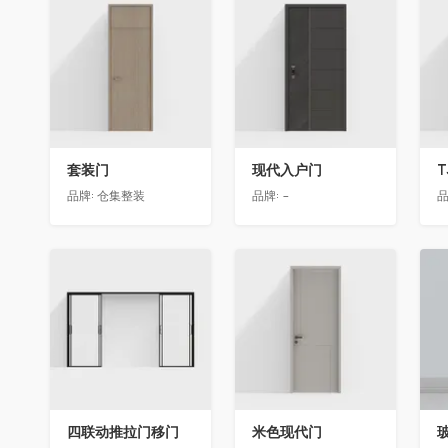
收藏
收藏
套装门
现代入户门
T
品牌:
仓集整装
品牌:
-
品
收藏
收藏
四联动推拉门移门
米色现代门