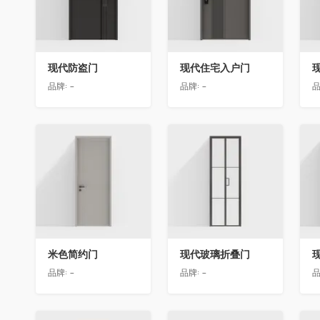
现代防盗门
现代住宅入户门
品牌:
-
品牌:
-
品
收藏
收藏
米色简约门
现代玻璃折叠门
品牌:
-
品牌:
-
品