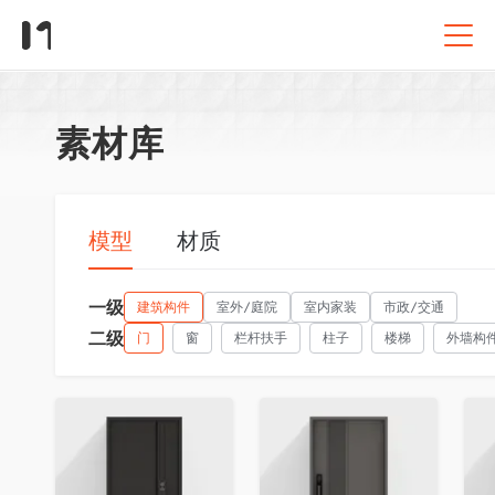
素材库
模型
材质
一级
建筑构件
室外/庭院
室内家装
市政/交通
二级
门
窗
栏杆扶手
柱子
楼梯
外墙构
收藏
收藏