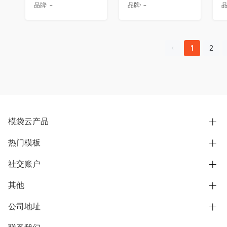
品牌:
-
品牌:
-
品
1
2
模袋云产品
热门模板
别墅设计营销
模型协同展示分享
社交账户
欧式别墅
BIM可视化开发
中式别墅
其他
B站
文章专栏
其他别墅
抖音
公司地址
用户服务协议
别墅社区
美式别墅
微信公众号
隐私政策