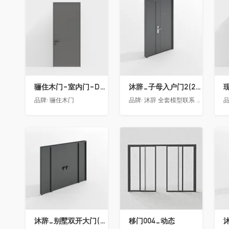
收藏
收藏
骊住木门-室内门-DAA标准门-方形把手-2350-灰色
沐辞_子母入户门2(2021)
品牌:
骊住木门
品牌:
沐辞 全套模型联系 Vx:Muci0003
品
收藏
收藏
沐辞_别墅双开大门(大型)(漏光加厚度)
移门004_动态