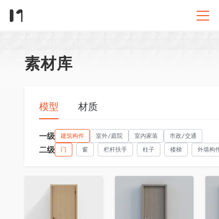
素材库
模型
材质
一级
建筑构件
室外/庭院
室内家装
市政/交通
二级
门
窗
栏杆扶手
柱子
楼梯
外墙构
收藏
收藏