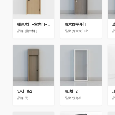
骊住木门-室内门-单开门-BFA-PP麦芽黄色
灰木纹平开门
品牌:
骊住木门
品牌:
好太太门业
品
收藏
收藏
3米门高2
玻璃门2
品牌:
无
品牌:
悦办公
品