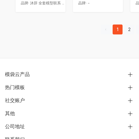
品牌:
沐辞 全套模型联系 Vx:Muci0003
品牌:
-
品
1
2
模袋云产品
热门模板
别墅设计营销
模型协同展示分享
社交账户
欧式别墅
BIM可视化开发
中式别墅
其他
B站
文章专栏
其他别墅
抖音
公司地址
用户服务协议
别墅社区
美式别墅
微信公众号
隐私政策